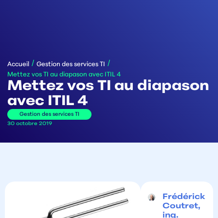
/
/
Accueil
Gestion des services TI
Mettez vos TI au diapason avec ITIL 4
Mettez vos TI au diapason
avec ITIL 4
Gestion des services TI
30 octobre 2019
Frédérick
Coutret,
ing.