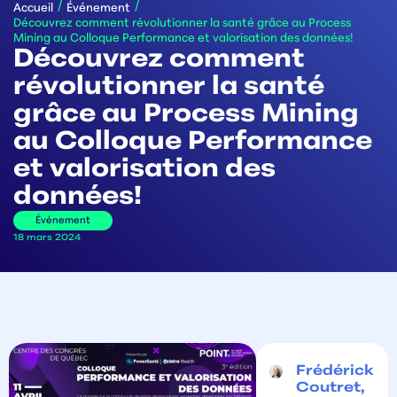
/
/
Accueil
Événement
Découvrez comment révolutionner la santé grâce au Process
Mining au Colloque Performance et valorisation des données!
Découvrez comment
révolutionner la santé
grâce au Process Mining
au Colloque Performance
et valorisation des
données!
Événement
18 mars 2024
Frédérick
Coutret,