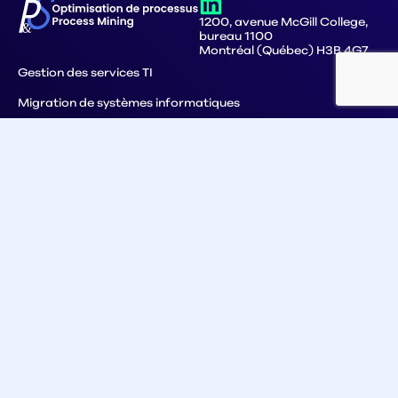
1200, avenue McGill College,
bureau 1100
Montréal (Québec) H3B 4G7
Gestion des services TI
Migration de systèmes informatiques
Approvisionnement
Service à la clientèle
Comptes fournisseurs
Comptes recevables
Gestion des commandes
Process Mining
Pourquoi P&S
Ressources
Planifier un appel